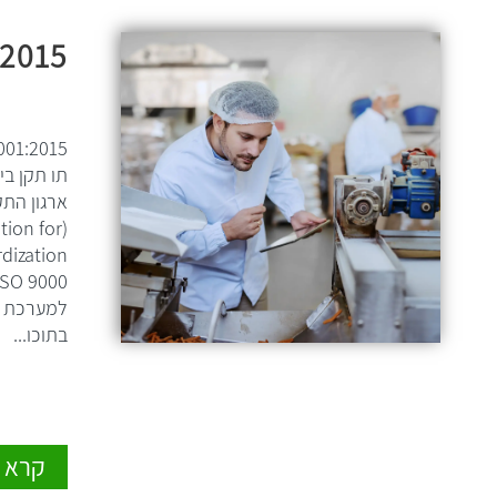
:2015
תו תקן בי
ארגון התק
tion for
למערכת ני
בתוכו...
קרא ע