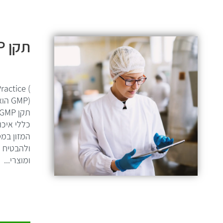
תקן GMP
actice (
GMP)
כללי איכו
המזון במט
ולהבטיח א
ומוצרי...