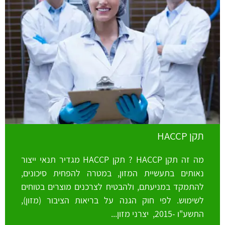
תקן HACCP
מה זה תקן HACCP ? תקן HACCP מגדיר תנאי ייצור
נאותים בתעשיית המזון, במטרה להפחית סיכונים,
להתמקד במניעתם, ולהבטיח לצרכנים מוצרים בטוחים
לשימוש. לפי חוק הגנה על בריאות הציבור (מזון),
התשע"ו -2015, יצרני מזון...