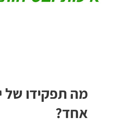
אודות
בלוג
צור קשר
מה תפקידו של י
אחד?