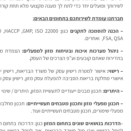
לשירותך ופועלים יחד כדי לתת לך מענה מקצועי מלא תחת קורת
חברתנו עומדת לשירותכם בתחומים הבאים
:
– הכנה להסמכה לתקנים
כגון: HACCP ,GMP, ISO 22000
,FSA, QSA ואחרים.
– ניהול מערכות איכות ובטיחות מזון למפעלים:
הצמדת מנ
בתדירות שאתם קובעים וע"פ הצרכים של העסק.
– רישוי:
אישור למטרת רישיון עסק של משרד הבריאות, רישיון י
אישורי מחלקת בריאות הסביבה להפעלת עסק מזון, רישיון עסק וע
– היתרים:
תכנון מבנים ייעודיים לתעשיית המזון, היתרים / שינוי י
– תכנון מפעלי מזון ותכנון מטבחים תעשייתיים:
תכנון מחלבות
מפעלי שימורים, תכנון מטבחים תעשייתיים ועוד.
–
הדרכות בנושאים שונים בתחום המזון
כגון: הדרכות בתחום היג
לטפל ברישיון יצרן מול משרד הבריאות, איך לטפל ברשיון ע