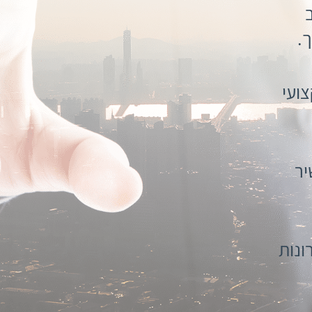
.
ועי
יר
ונות